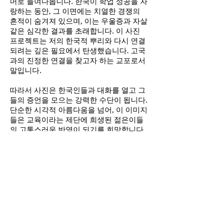
머로 들여다봅니다. 한국이 학업 성공을 자
랑하는 동안, 그 이면에는 치열한 경쟁의
흔적이 숨겨져 있으며, 이는 우울증과 자살
같은 심각한 결과를 초래합니다. 이 사진
프로젝트는 저의 한국적 뿌리와 다시 연결
되려는 깊은 필요에서 탄생했습니다. 고국
과의 진정한 연결을 찾고자 하는 교포로서
말입니다.
따라서 사진은 한국인들과 대화를 열고 그
들의 증언을 모으는 강력한 수단이 됩니다.
단순한 시각적 아름다움을 넘어, 이 이미지
들은 교육이라는 제단에 희생된 젊은이들
의 고통스러운 반영이 되기를 희망합니다.
이 프로젝트의 목표는 개인의 이야기가 하
나로 모여 집단적인 내러티브를 형성할 수
있는 토론과 상호 이해의 공간을 만드는 것
입니다.
이 예술 프로젝트는 20세기 초로 거슬러 올
라가는 광범위한 연구를 바탕으로 한국 교
육 시스템의 과거와 현재를 연결합니다. 이
사진들은 단순한 스냅샷이 아니라 현재의