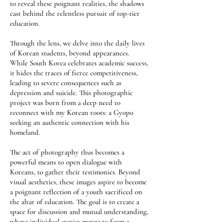
to reveal these poignant realities, the shadows
cast behind the relentless pursuit of top-tier
education.
Through the lens, we delve into the daily lives
of Korean students, beyond appearances.
While South Korea celebrates academic success,
it hides the traces of fierce competitiveness,
leading to severe consequences such as
depression and suicide. This photographic
project was born from a deep need to
reconnect with my Korean roots: a Gyopo
seeking an authentic connection with his
homeland.
The act of photography thus becomes a
powerful means to open dialogue with
Koreans, to gather their testimonies. Beyond
visual aesthetics, these images aspire to become
a poignant reflection of a youth sacrificed on
the altar of education. The goal is to create a
space for discussion and mutual understanding,
where individual stories merge to form a